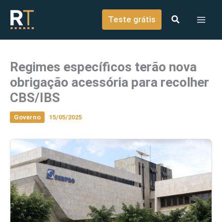
o
Ir para o conteúdo
conteúdo
Teste grátis
Regimes específicos terão nova
obrigação acessória para recolher
CBS/IBS
Governo
15/05/2025