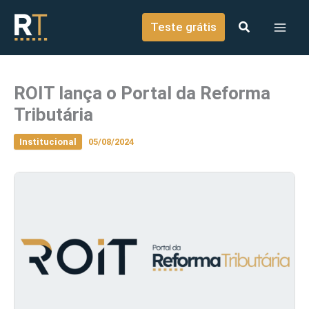
o
Ir para o conteúdo
conteúdo
Teste grátis
ROIT lança o Portal da Reforma
Tributária
Institucional
05/08/2024