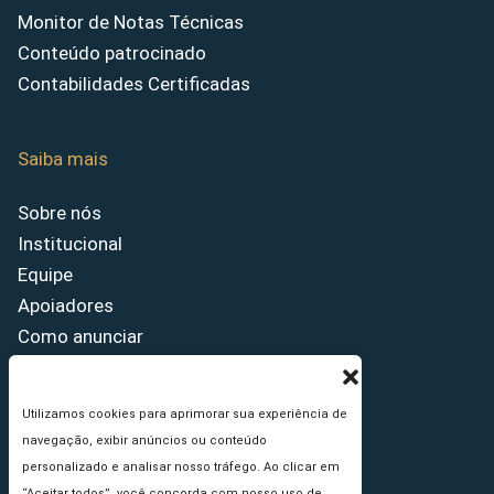
Monitor de Notas Técnicas
Conteúdo patrocinado
Contabilidades Certificadas
Saiba mais
Sobre nós
Institucional
Equipe
Apoiadores
Como anunciar
Fale conosco
Termos de uso
Utilizamos cookies para aprimorar sua experiência de
Política de privacidade
navegação, exibir anúncios ou conteúdo
Princípios Editoriais
personalizado e analisar nosso tráfego. Ao clicar em
“Aceitar todos”, você concorda com nosso uso de