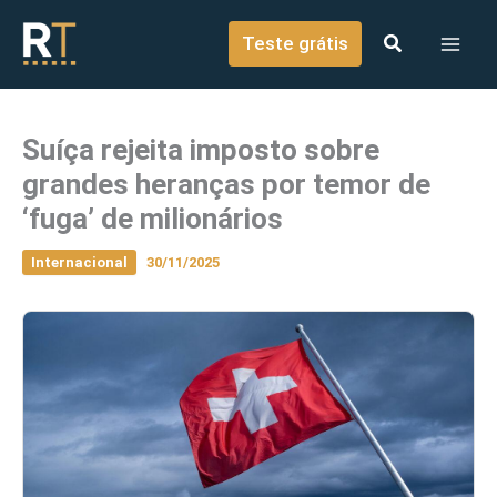
o
Ir para o conteúdo
conteúdo
Teste grátis
Suíça rejeita imposto sobre
grandes heranças por temor de
‘fuga’ de milionários
Internacional
30/11/2025