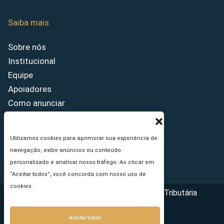
Saiba mais
Sobre nós
Institucional
Equipe
Apoiadores
Como anunciar
Fale conosco
Termos de uso
Utilizamos cookies para aprimorar sua experiência de
Política de privacidade
navegação, exibir anúncios ou conteúdo
Princípios Editoriais
personalizado e analisar nosso tráfego. Ao clicar em
“Aceitar todos”, você concorda com nosso uso de
cookies.
Copyright © 2026 - Portal da Reforma Tributária
Aceitar todos