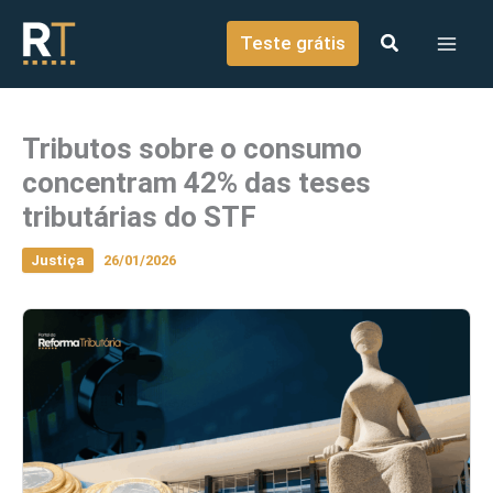
o
Ir para o conteúdo
conteúdo
Teste grátis
Tributos sobre o consumo
concentram 42% das teses
tributárias do STF
Justiça
26/01/2026