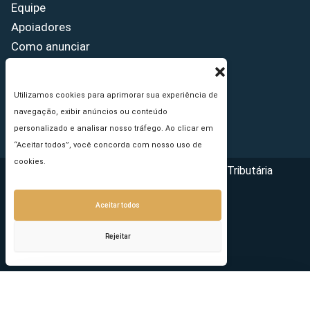
Equipe
Apoiadores
Como anunciar
Fale conosco
Termos de uso
Utilizamos cookies para aprimorar sua experiência de
Política de privacidade
navegação, exibir anúncios ou conteúdo
Princípios Editoriais
personalizado e analisar nosso tráfego. Ao clicar em
“Aceitar todos”, você concorda com nosso uso de
cookies.
Copyright © 2026 - Portal da Reforma Tributária
Aceitar todos
Rejeitar
Seu e-mail