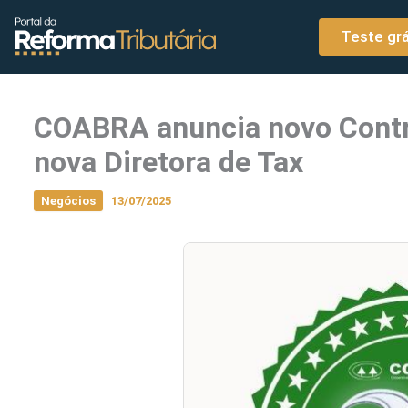
o
Ir para o conteúdo
conteúdo
Teste grá
COABRA anuncia novo Contr
nova Diretora de Tax
Negócios
13/07/2025