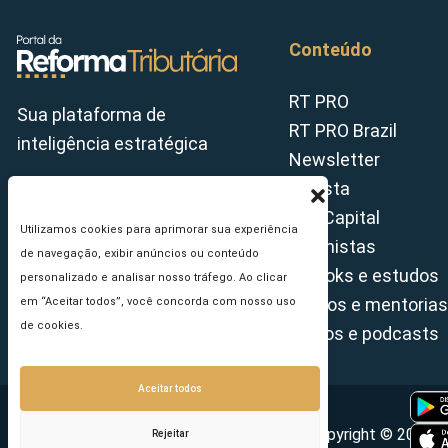
Conteúdo
RT PRO
Sua plataforma de
RT PRO Brazil
inteligência estratégica
Newsletter
Revista
Tax Capital
Utilizamos cookies para aprimorar sua experiência
Colunistas
de navegação, exibir anúncios ou conteúdo
E-books e estudos
personalizado e analisar nosso tráfego. Ao clicar
Cursos e mentorias
em “Aceitar todos”, você concorda com nosso uso
de cookies.
Vídeos e podcasts
Aceitar todos
Copyright © 2026 - 
Rejeitar