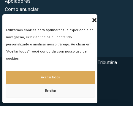
Apoiadores
Como anunciar
Fale conosco
Termos de uso
Utilizamos cookies para aprimorar sua experiência de
Política de privacidade
navegação, exibir anúncios ou conteúdo
Princípios Editoriais
personalizado e analisar nosso tráfego. Ao clicar em
“Aceitar todos”, você concorda com nosso uso de
cookies.
Copyright © 2026 - Portal da Reforma Tributária
Aceitar todos
Rejeitar
Seu e-mail