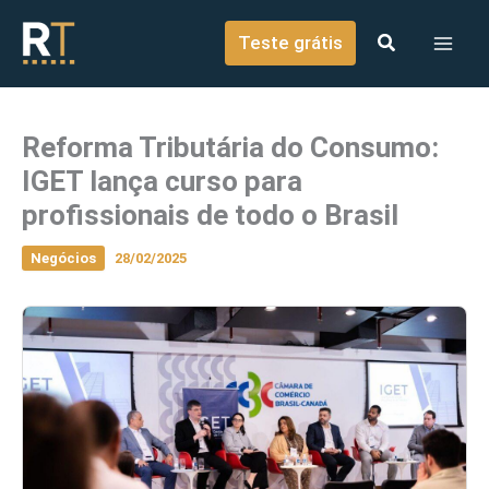
o
Ir para o conteúdo
conteúdo
Teste grátis
Reforma Tributária do Consumo:
IGET lança curso para
profissionais de todo o Brasil
Negócios
28/02/2025