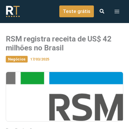
o
Ir para o conteúdo
conteúdo
Teste grátis
RSM registra receita de US$ 42
milhões no Brasil
Negócios
17/03/2025