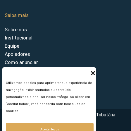
Saiba mais
Sobre nós
Institucional
Equipe
Apoiadores
Como anunciar
Fale conosco
Termos de uso
Utilizamos cookies para aprimorar sua experiência de
Política de privacidade
navegação, exibir anúncios ou conteúdo
Princípios Editoriais
personalizado e analisar nosso tráfego. Ao clicar em
“Aceitar todos”, você concorda com nosso uso de
cookies.
Copyright © 2026 - Portal da Reforma Tributária
Aceitar todos