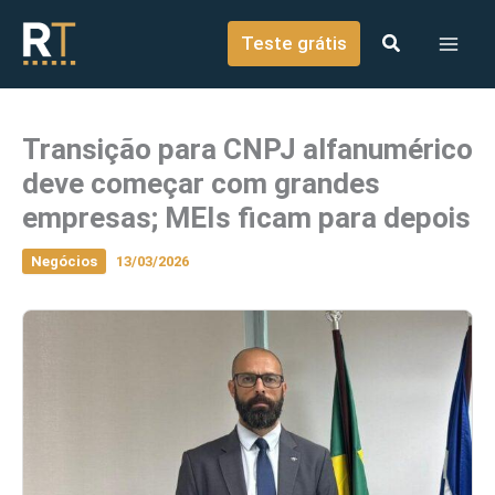
o
Ir para o conteúdo
conteúdo
Teste grátis
Transição para CNPJ alfanumérico
deve começar com grandes
empresas; MEIs ficam para depois
Negócios
13/03/2026