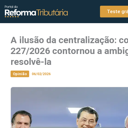
o
Ir para o conteúdo
conteúdo
Teste grá
A ilusão da centralização: 
227/2026 contornou a ambig
resolvê-la
Opinião
06/02/2026