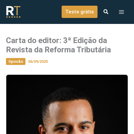
o
Ir para o conteúdo
conteúdo
Teste grátis
Carta do editor: 3ª Edição da
Revista da Reforma Tributária
Opinião
06/09/2025