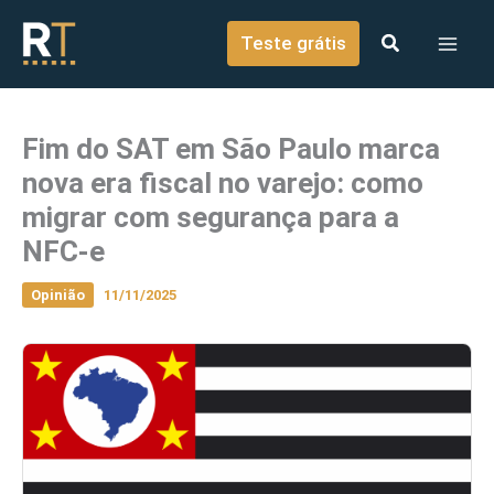
o
Ir para o conteúdo
conteúdo
Teste grátis
Fim do SAT em São Paulo marca
nova era fiscal no varejo: como
migrar com segurança para a
NFC-e
Opinião
11/11/2025