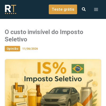
o
Ir para o conteúdo
conteúdo
Teste grátis
O custo invisível do Imposto
Seletivo
Opinião
11/06/2026