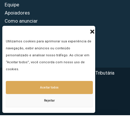
Equipe
Apoiadores
Como anunciar
Fale conosco
Termos de uso
Utilizamos cookies para aprimorar sua experiência de
Política de privacidade
navegação, exibir anúncios ou conteúdo
Princípios Editoriais
personalizado e analisar nosso tráfego. Ao clicar em
“Aceitar todos”, você concorda com nosso uso de
cookies.
Copyright © 2026 - Portal da Reforma Tributária
Aceitar todos
Rejeitar
Seu e-mail