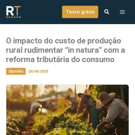
o
Ir para o conteúdo
conteúdo
Teste grátis
O impacto do custo de produção
rural rudimentar “in natura” com a
reforma tributária do consumo
Opinião
24/04/2025