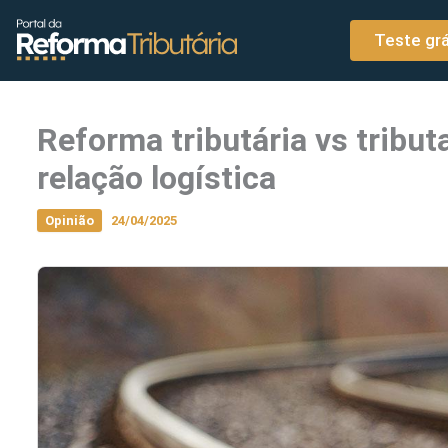
o
Ir para o conteúdo
conteúdo
Teste grá
Reforma tributária vs tribut
relação logística
Opinião
24/04/2025