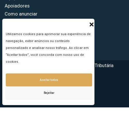
Apoiadores
Como anunciar
Fale conosco
Termos de uso
Utilizamos cookies para aprimorar sua experiência de
Política de privacidade
navegação, exibir anúncios ou conteúdo
Princípios Editoriais
personalizado e analisar nosso tráfego. Ao clicar em
“Aceitar todos”, você concorda com nosso uso de
cookies.
Copyright © 2026 - Portal da Reforma Tributária
Aceitar todos
Rejeitar
Seu e-mail