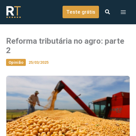
o
Ir para o conteúdo
conteúdo
Teste grátis
Reforma tributária no agro: parte
2
Opinião
25/03/2025