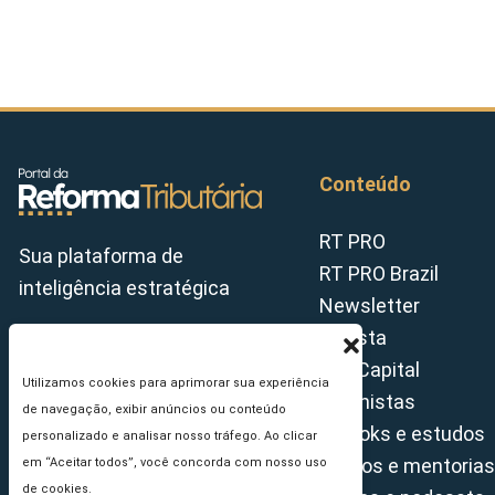
Conteúdo
RT PRO
Sua plataforma de
RT PRO Brazil
inteligência estratégica
Newsletter
Revista
Tax Capital
Utilizamos cookies para aprimorar sua experiência
Colunistas
de navegação, exibir anúncios ou conteúdo
E-books e estudos
personalizado e analisar nosso tráfego. Ao clicar
Cursos e mentorias
em “Aceitar todos”, você concorda com nosso uso
de cookies.