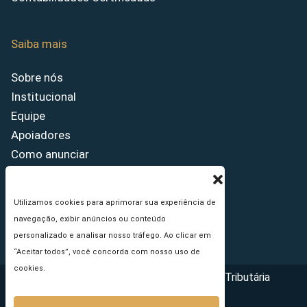
Saiba mais
Sobre nós
Institucional
Equipe
Apoiadores
Como anunciar
Fale conosco
Termos de uso
Utilizamos cookies para aprimorar sua experiência de
Política de privacidade
navegação, exibir anúncios ou conteúdo
Princípios Editoriais
personalizado e analisar nosso tráfego. Ao clicar em
“Aceitar todos”, você concorda com nosso uso de
cookies.
Copyright © 2026 - Portal da Reforma Tributária