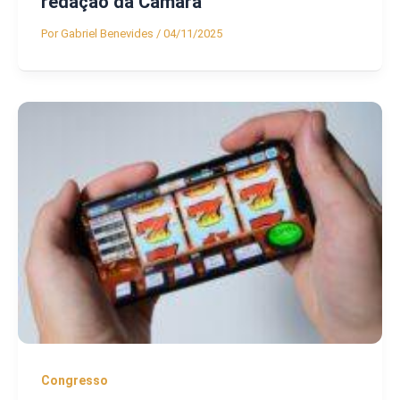
redação da Câmara
Por
Gabriel Benevides
/
04/11/2025
Congresso