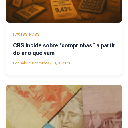
IVA: IBS e CBS
CBS incide sobre “comprinhas” a partir
do ano que vem
Por
Gabriel Benevides
/
01/07/2026