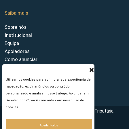
Saiba mais
Sobre nós
Institucional
Equipe
Apoiadores
Como anunciar
Fale conosco
Termos de uso
Utilizamos cookies para aprimorar sua experiência de
Política de privacidade
navegação, exibir anúncios ou conteúdo
Princípios Editoriais
personalizado e analisar nosso tráfego. Ao clicar em
“Aceitar todos”, você concorda com nosso uso de
cookies.
Copyright © 2026 - Portal da Reforma Tributária
Aceitar todos