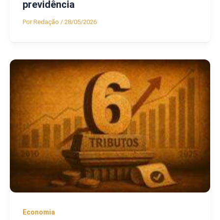
previdência
Por
Redação
/
28/05/2026
Economia