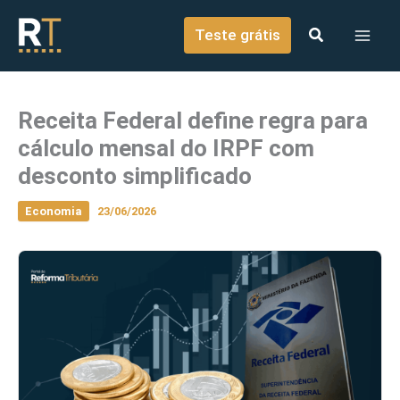
o
Ir para o conteúdo
conteúdo
Teste grátis
Receita Federal define regra para
cálculo mensal do IRPF com
desconto simplificado
Economia
23/06/2026