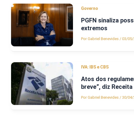
Governo
PGFN sinaliza poss
extremos
Por
Gabriel Benevides
/
03/05/
IVA: IBS e CBS
Atos dos regulame
breve”, diz Receita
Por
Gabriel Benevides
/
30/04/