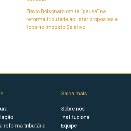
Flávio Bolsonaro omite “pausa” na
reforma tributária ao listar propostas e
foca no Imposto Seletivo
es
Saiba mais
ura
Sobre nós
slação
Institucional
a reforma tributária
Equipe