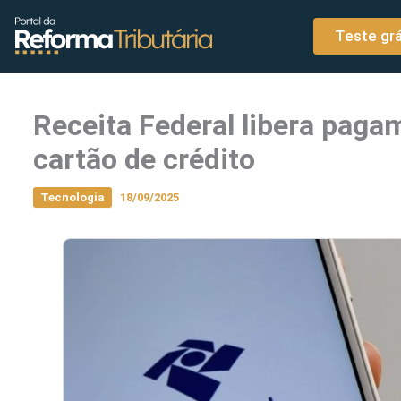
o
Ir para o conteúdo
conteúdo
Teste grá
Receita Federal libera pag
cartão de crédito
Tecnologia
18/09/2025