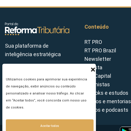
Conteúdo
RT PRO
Sua plataforma de
RT PRO Brazil
inteligência estratégica
Newsletter
Revista
Tax Capital
Utilizamos cookies para aprimorar sua experiência
Colunistas
de navegação, exibir anúncios ou conteúdo
E-books e estudos
personalizado e analisar nosso tráfego. Ao clicar
Cursos e mentorias
em “Aceitar todos”, você concorda com nosso uso
de cookies.
Vídeos e podcasts
Aceitar todos