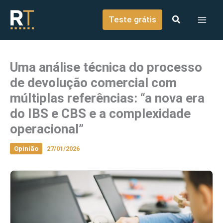
o
Ir para o conteúdo
conteúdo
Teste grátis
Uma análise técnica do processo
de devolução comercial com
múltiplas referências: “a nova era
do IBS e CBS e a complexidade
operacional”
Opinião
27/01/2026