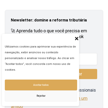
Newsletter: domine a reforma tributária
🚀 Aprenda tudo o que você precisa em
apenas 3 minutos e ganhe um e-book
gratuito
Utilizamos cookies para aprimorar sua experiência de
navegação, exibir anúncios ou conteúdo
personalizado e analisar nosso tráfego. Ao clicar em
“Aceitar todos”, você concorda com nosso uso de
cookies.
Aceitar todos
🔗 Junte-se a mais de 100.000 profissionais
Rejeitar
bem-informados -
Compartilhe com um
amigo