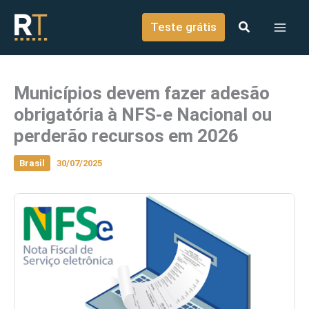
o
Ir para o conteúdo
conteúdo
Teste grátis
Municípios devem fazer adesão
obrigatória à NFS-e Nacional ou
perderão recursos em 2026
Brasil
30/07/2025