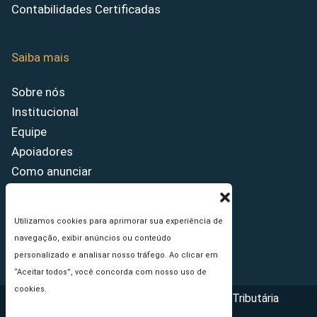
Contabilidades Certificadas
Saiba mais
Sobre nós
Institucional
Equipe
Apoiadores
Como anunciar
Fale conosco
Termos de uso
Utilizamos cookies para aprimorar sua experiência de
Política de privacidade
navegação, exibir anúncios ou conteúdo
Princípios Editoriais
personalizado e analisar nosso tráfego. Ao clicar em
“Aceitar todos”, você concorda com nosso uso de
cookies.
Copyright © 2026 - Portal da Reforma Tributária