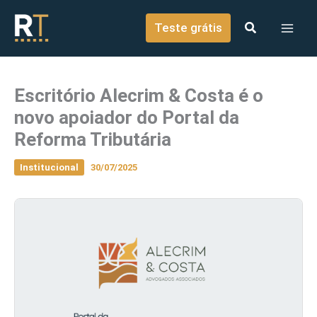
o
Ir para o conteúdo
conteúdo
Teste grátis
Escritório Alecrim & Costa é o
novo apoiador do Portal da
Reforma Tributária
Institucional
30/07/2025