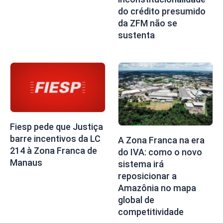
do crédito presumido
da ZFM não se
sustenta
Fiesp pede que Justiça
barre incentivos da LC
A Zona Franca na era
214 à Zona Franca de
do IVA: como o novo
Manaus
sistema irá
reposicionar a
Amazônia no mapa
global de
competitividade