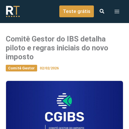
o
Ir para o conteúdo
conteúdo
Teste grátis
Comitê Gestor do IBS detalha
piloto e regras iniciais do novo
imposto
Comitê Gestor
02/02/2026