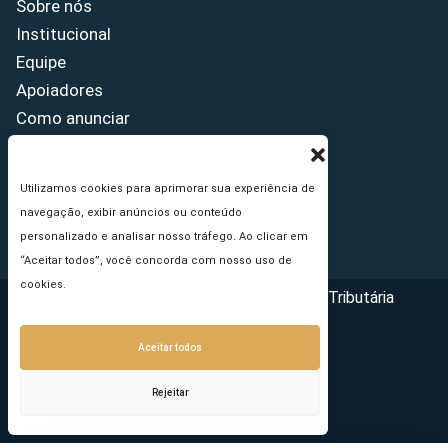
Sobre nós
Institucional
Equipe
Apoiadores
Como anunciar
Fale conosco
Termos de uso
Utilizamos cookies para aprimorar sua experiência de
Política de privacidade
navegação, exibir anúncios ou conteúdo
Princípios Editoriais
personalizado e analisar nosso tráfego. Ao clicar em
“Aceitar todos”, você concorda com nosso uso de
cookies.
Copyright © 2026 - Portal da Reforma Tributária
Aceitar todos
Rejeitar