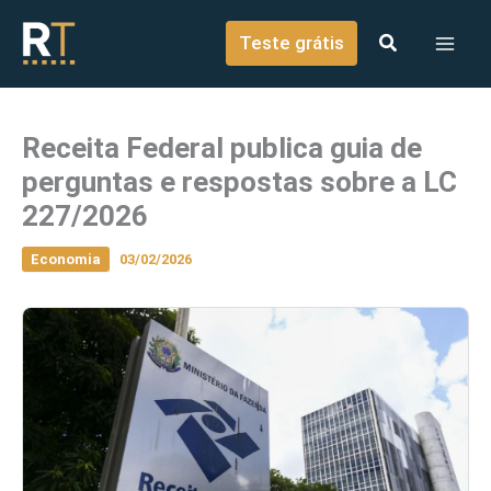
o
Ir para o conteúdo
conteúdo
Teste grátis
Receita Federal publica guia de
perguntas e respostas sobre a LC
227/2026
Economia
03/02/2026