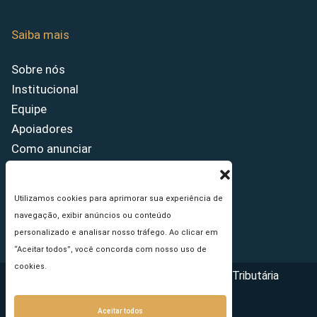
Saiba mais
Sobre nós
Institucional
Equipe
Apoiadores
Como anunciar
Fale conosco
Termos de uso
Utilizamos cookies para aprimorar sua experiência de
Política de privacidade
navegação, exibir anúncios ou conteúdo
Princípios Editoriais
personalizado e analisar nosso tráfego. Ao clicar em
“Aceitar todos”, você concorda com nosso uso de
cookies.
Copyright © 2026 - Portal da Reforma Tributária
Aceitar todos