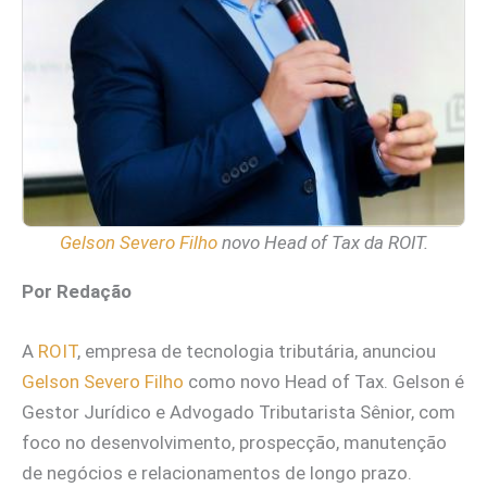
Gelson Severo Filho
novo Head of Tax da ROIT.
Por Redação
A
ROIT
, empresa de tecnologia tributária, anunciou
Gelson Severo Filho
como novo Head of Tax. Gelson é
Gestor Jurídico e Advogado Tributarista Sênior, com
foco no desenvolvimento, prospecção, manutenção
de negócios e relacionamentos de longo prazo.