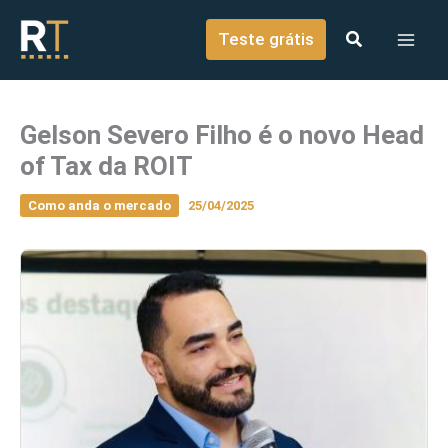
o
Ir para o conteúdo
conteúdo
Teste grátis
Gelson Severo Filho é o novo Head
of Tax da ROIT
Como anda o mercado
25/04/2025