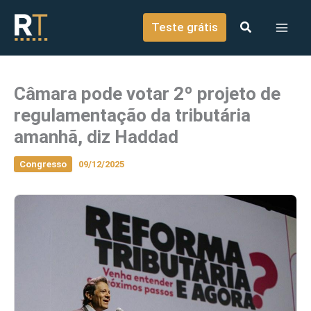
o
Ir para o conteúdo
conteúdo
Teste grátis
Câmara pode votar 2º projeto de
regulamentação da tributária
amanhã, diz Haddad
Congresso
09/12/2025