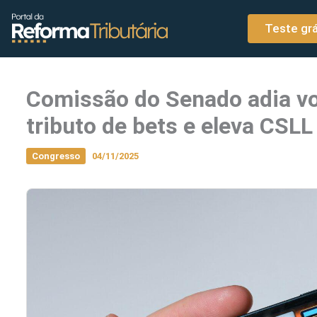
o
Ir para o conteúdo
conteúdo
Teste grá
Comissão do Senado adia vo
tributo de bets e eleva CSLL
Congresso
04/11/2025