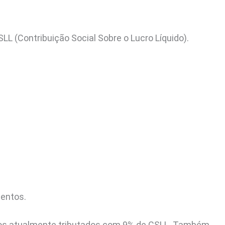
LL (Contribuição Social Sobre o Lucro Líquido).
mentos.
eiros atualmente tributados com 9% de CSLL. Também