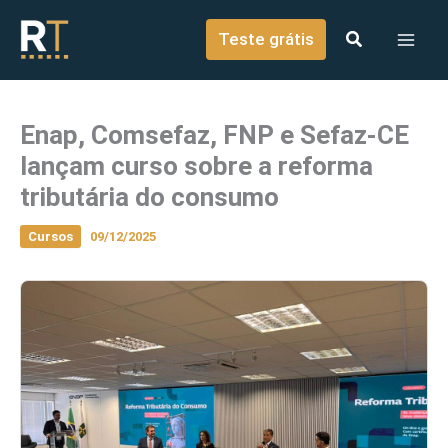
o
Ir para o conteúdo
conteúdo
Teste grátis
Enap, Comsefaz, FNP e Sefaz-CE
lançam curso sobre a reforma
tributária do consumo
Cursos
09/12/2025