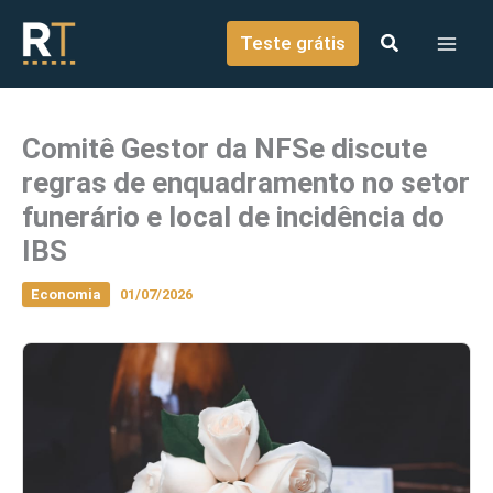
o
Ir para o conteúdo
conteúdo
Teste grátis
Comitê Gestor da NFSe discute
regras de enquadramento no setor
funerário e local de incidência do
IBS
Economia
01/07/2026