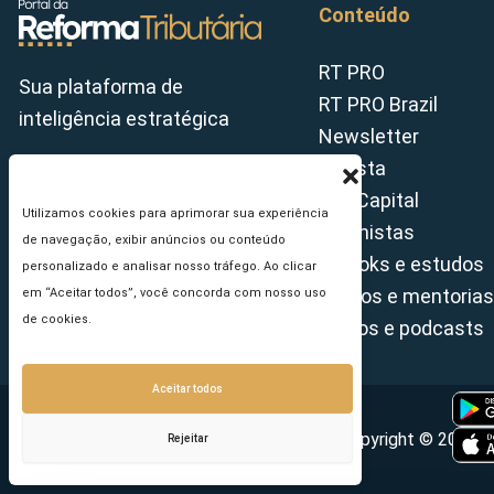
Conteúdo
RT PRO
Sua plataforma de
RT PRO Brazil
inteligência estratégica
Newsletter
Revista
Tax Capital
Utilizamos cookies para aprimorar sua experiência
Colunistas
de navegação, exibir anúncios ou conteúdo
E-books e estudos
personalizado e analisar nosso tráfego. Ao clicar
Cursos e mentorias
em “Aceitar todos”, você concorda com nosso uso
de cookies.
Vídeos e podcasts
Aceitar todos
Copyright © 2026 - 
Rejeitar