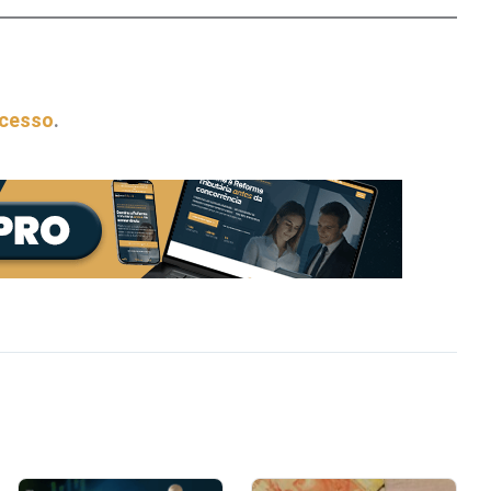
acesso
.