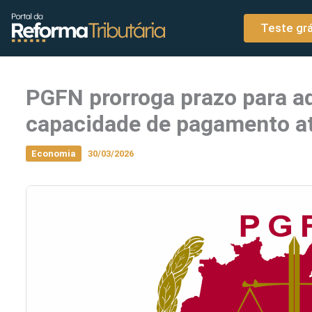
o
Ir para o conteúdo
conteúdo
Teste grá
PGFN prorroga prazo para a
capacidade de pagamento a
Economia
30/03/2026