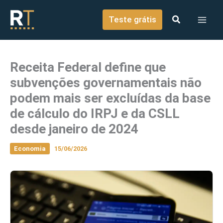
o
Ir para o conteúdo
conteúdo
Teste grátis
Receita Federal define que
subvenções governamentais não
podem mais ser excluídas da base
de cálculo do IRPJ e da CSLL
desde janeiro de 2024
Economia
15/06/2026