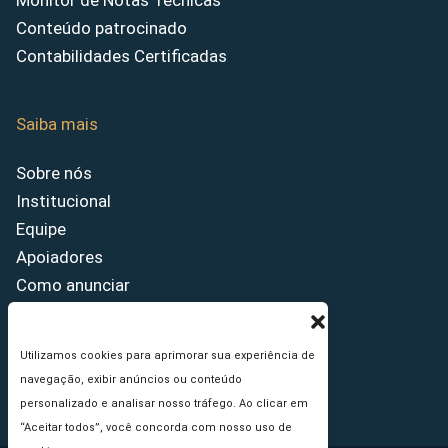
Monitor de Notas Técnicas
Conteúdo patrocinado
Contabilidades Certificadas
Saiba mais
Sobre nós
Institucional
Equipe
Apoiadores
Como anunciar
Fale conosco
Termos de uso
Utilizamos cookies para aprimorar sua experiência de
Política de privacidade
navegação, exibir anúncios ou conteúdo
Princípios Editoriais
personalizado e analisar nosso tráfego. Ao clicar em
“Aceitar todos”, você concorda com nosso uso de