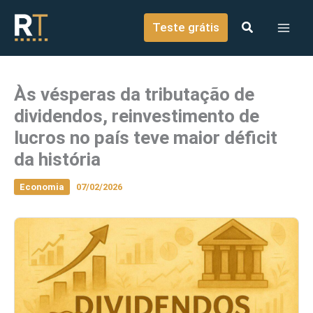
o
Ir para o conteúdo
conteúdo
Teste grátis
Às vésperas da tributação de
dividendos, reinvestimento de
lucros no país teve maior déficit
da história
Economia
07/02/2026