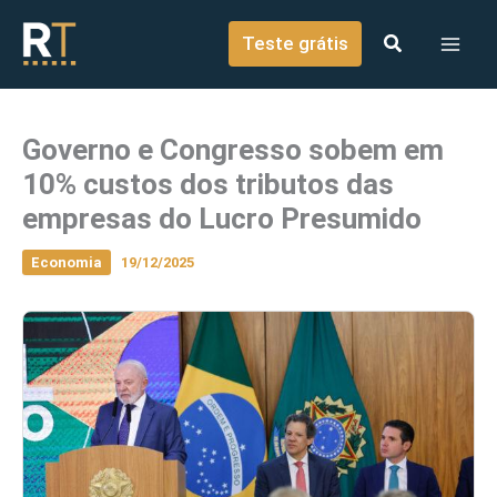
o
Ir para o conteúdo
conteúdo
Teste grátis
Governo e Congresso sobem em
10% custos dos tributos das
empresas do Lucro Presumido
Economia
19/12/2025