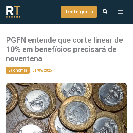
o
Ir para o conteúdo
conteúdo
Teste grátis
PGFN entende que corte linear de
10% em benefícios precisará de
noventena
Economia
01/09/2025