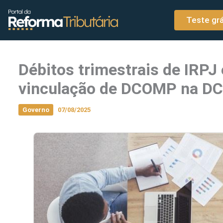
o
Ir para o conteúdo
conteúdo
Teste grá
Débitos trimestrais de IRPJ
vinculação de DCOMP na D
Governo
07/08/2025