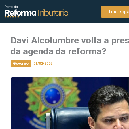
o
Ir para o conteúdo
conteúdo
Teste grá
Davi Alcolumbre volta a pres
da agenda da reforma?
Governo
01/02/2025