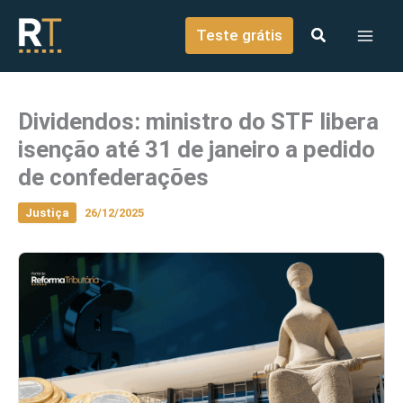
o
Ir para o conteúdo
conteúdo
Teste grátis
Dividendos: ministro do STF libera
isenção até 31 de janeiro a pedido
de confederações
Justiça
26/12/2025