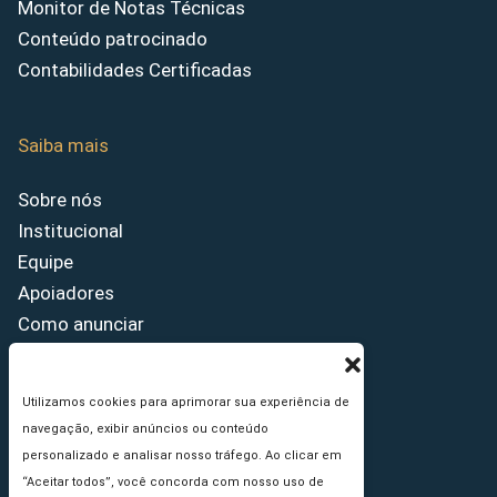
Monitor de Notas Técnicas
Conteúdo patrocinado
Contabilidades Certificadas
Saiba mais
Sobre nós
Institucional
Equipe
Apoiadores
Como anunciar
Fale conosco
Termos de uso
Utilizamos cookies para aprimorar sua experiência de
Política de privacidade
navegação, exibir anúncios ou conteúdo
Princípios Editoriais
personalizado e analisar nosso tráfego. Ao clicar em
“Aceitar todos”, você concorda com nosso uso de