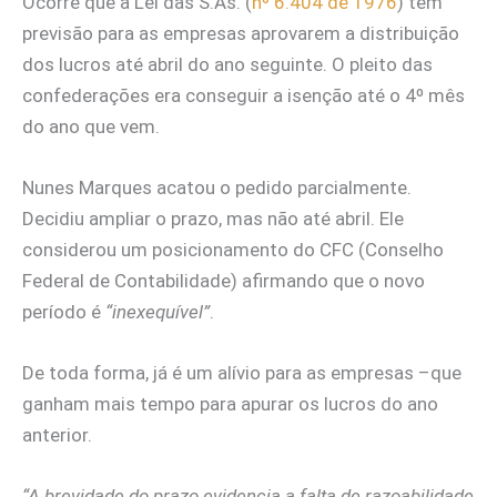
Ocorre que a Lei das S.As. (
nº 6.404 de 1976
) tem
previsão para as empresas aprovarem a distribuição
dos lucros até abril do ano seguinte. O pleito das
confederações era conseguir a isenção até o 4º mês
do ano que vem.
Nunes Marques acatou o pedido parcialmente.
Decidiu ampliar o prazo, mas não até abril. Ele
considerou um posicionamento do CFC (Conselho
Federal de Contabilidade) afirmando que o novo
período é
“inexequível”
.
De toda forma, já é um alívio para as empresas –que
ganham mais tempo para apurar os lucros do ano
anterior.
“A brevidade do prazo evidencia a falta de razoabilidade