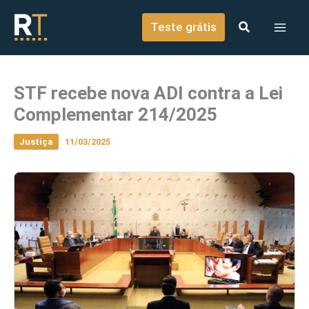
o
Ir para o conteúdo
conteúdo
Teste grátis
STF recebe nova ADI contra a Lei
Complementar 214/2025
Justiça
11/03/2025