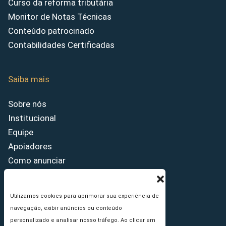
Curso da reforma tributária
Monitor de Notas Técnicas
Conteúdo patrocinado
Contabilidades Certificadas
Saiba mais
Sobre nós
Institucional
Equipe
Apoiadores
Como anunciar
Fale conosco
Termos de uso
Utilizamos cookies para aprimorar sua experiência de
Política de privacidade
navegação, exibir anúncios ou conteúdo
Princípios Editoriais
personalizado e analisar nosso tráfego. Ao clicar em