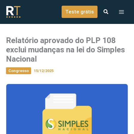
o
Ir para o conteúdo
conteúdo
Teste grátis
Relatório aprovado do PLP 108
exclui mudanças na lei do Simples
Nacional
Congresso
15/12/2025