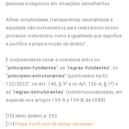
pessoas e negócios em situações semelhantes.
Afinal, simplicidade, transparência, neutralidade e
equidade são instrumentos para realizarmos nosso
processo civilizatório, rumo à igualdade que dignifica
e justifica a própria noção de direito”.
É surpreendente notar a coerência entre os
“
princípios-fundantes
”, as “
regras-fundantes
”, os
“
princípios-estruturantes
” (positivados na EC
132/2023”. no Art. 145, § 3º e no Art. 156-A, § 1º) e
as “
regras-estruturantes
” (constitucionalizadas, em
especial, nos artigos 159-A e 159-B, da CF88).
[10]
Idem, ibidem,
p. 592.
[11]
https://ccif.com.br/notas-tecnicas/