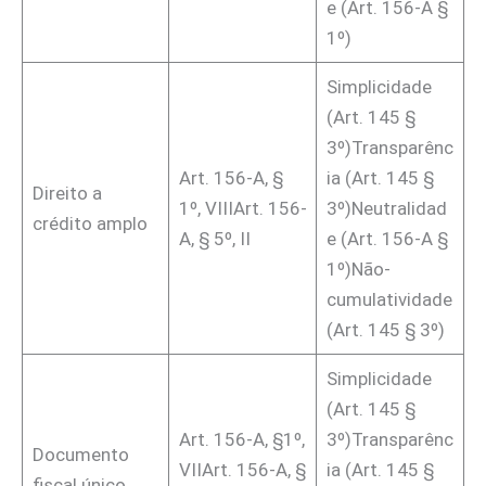
e (Art. 156-A §
1º)
Simplicidade
(Art. 145 §
3º)Transparênc
Art. 156-A, §
ia (Art. 145 §
Direito a
1º, VIIIArt. 156-
3º)Neutralidad
crédito amplo
A, § 5º, II
e (Art. 156-A §
1º)Não-
cumulatividade
(Art. 145 § 3º)
Simplicidade
(Art. 145 §
Art. 156-A, §1º,
3º)Transparênc
Documento
VIIArt. 156-A, §
ia (Art. 145 §
fiscal único