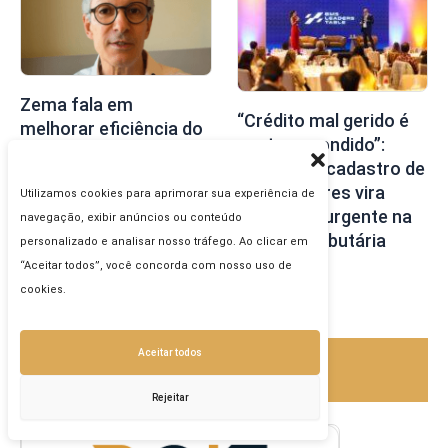
Zema fala em
“Crédito mal gerido é
melhorar eficiência do
custo escondido”:
setor público para
revisão de cadastro de
levar IVA a 24% em 10
fornecedores vira
Utilizamos cookies para aprimorar sua experiência de
anos
prioridade urgente na
navegação, exibir anúncios ou conteúdo
reforma tributária
personalizado e analisar nosso tráfego. Ao clicar em
“Aceitar todos”, você concorda com nosso uso de
cookies.
Aceitar todos
Apoiadores
Rejeitar