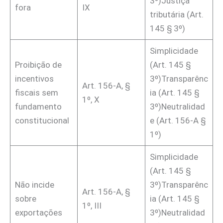
3º)Justiça
fora
IX
tributária (Art.
145 § 3º)
Simplicidade
Proibição de
(Art. 145 §
incentivos
3º)Transparênc
Art. 156-A, §
fiscais sem
ia (Art. 145 §
1º, X
fundamento
3º)Neutralidad
constitucional
e (Art. 156-A §
1º)
Simplicidade
(Art. 145 §
Não incide
3º)Transparênc
Art. 156-A, §
sobre
ia (Art. 145 §
1º, III
exportações
3º)Neutralidad