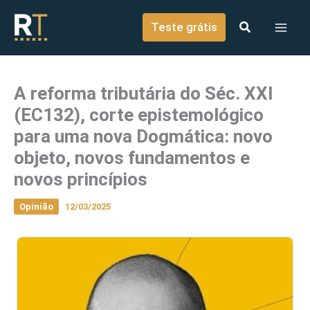
o
Ir para o conteúdo
conteúdo
Teste grátis
A reforma tributária do Séc. XXI
(EC132), corte epistemológico
para uma nova Dogmática: novo
objeto, novos fundamentos e
novos princípios
Opinião
12/03/2025