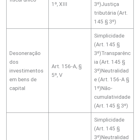
1º, XIII
3º)Justiça
tributária (Art.
145 § 3º)
Simplicidade
(Art. 145 §
Desoneração
3º)Transparênc
dos
ia (Art. 145 §
Art. 156-A, §
investimentos
3º)Neutralidad
5º, V
em bens de
e (Art. 156-A §
capital
1º)Não-
cumulatividade
(Art. 145 § 3º)
Simplicidade
(Art. 145 §
3º)Neutralidad