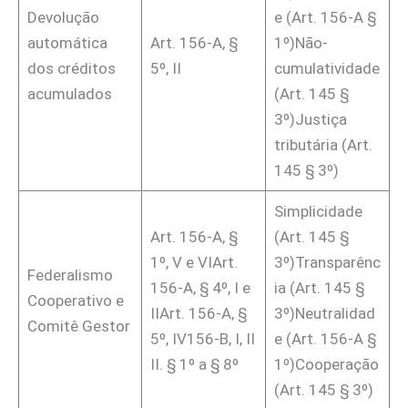
Devolução
e (Art. 156-A §
automática
Art. 156-A, §
1º)Não-
dos créditos
5º, II
cumulatividade
acumulados
(Art. 145 §
3º)Justiça
tributária (Art.
145 § 3º)
Simplicidade
Art. 156-A, §
(Art. 145 §
1º, V e VIArt.
3º)Transparênc
Federalismo
156-A, § 4º, I e
ia (Art. 145 §
Cooperativo e
IIArt. 156-A, §
3º)Neutralidad
Comitê Gestor
5º, IV156-B, I, II
e (Art. 156-A §
II. § 1º a § 8º
1º)Cooperação
(Art. 145 § 3º)