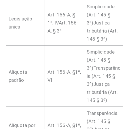
Simplicidade
Art. 156-A, §
(Art. 145 §
Legislação
1º, IVArt. 156-
3º)Justiça
única
A, § 3º
tributária (Art.
145 § 3º)
Simplicidade
(Art. 145 §
3º)Transparênc
Alíquota
Art. 156-A, §1º,
ia (Art. 145 §
padrão
VI
3º)Justiça
tributária (Art.
145 § 3º)
Transparência
(Art. 145 §
Alíquota por
Art. 156-A, §1º,