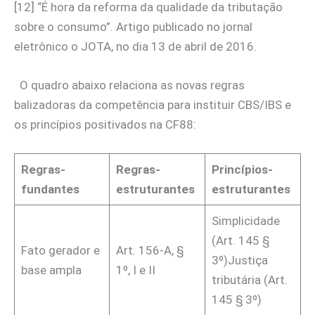
[12] “É hora da reforma da qualidade da tributação
sobre o consumo”. Artigo publicado no jornal
eletrônico o JOTA, no dia 13 de abril de 2016.
O quadro abaixo relaciona as novas regras
balizadoras da competência para instituir CBS/IBS e
os princípios positivados na CF88:
Regras-
Regras-
Princípios-
fundantes
estruturantes
estruturantes
Simplicidade
(Art. 145 §
Fato gerador e
Art. 156-A, §
3º)Justiça
base ampla
1º, I e II
tributária (Art.
145 § 3º)