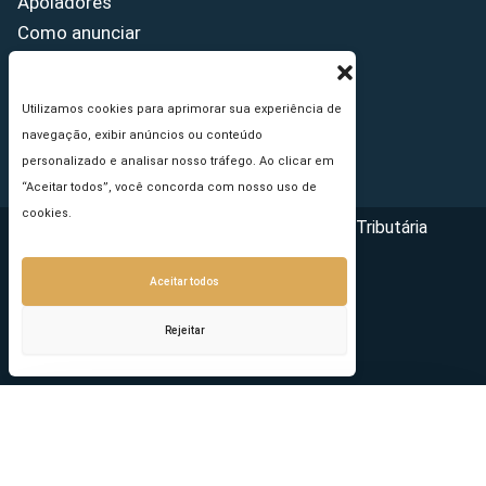
Apoiadores
Como anunciar
Fale conosco
Termos de uso
Utilizamos cookies para aprimorar sua experiência de
Política de privacidade
navegação, exibir anúncios ou conteúdo
Princípios Editoriais
personalizado e analisar nosso tráfego. Ao clicar em
“Aceitar todos”, você concorda com nosso uso de
cookies.
Copyright © 2026 - Portal da Reforma Tributária
Aceitar todos
Rejeitar
Seu e-mail