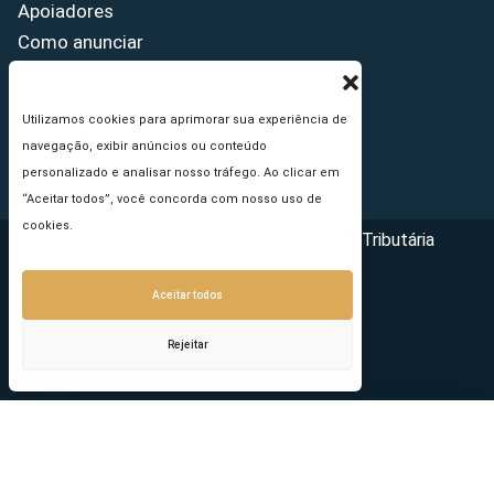
Apoiadores
Como anunciar
Fale conosco
Termos de uso
Utilizamos cookies para aprimorar sua experiência de
Política de privacidade
navegação, exibir anúncios ou conteúdo
Princípios Editoriais
personalizado e analisar nosso tráfego. Ao clicar em
“Aceitar todos”, você concorda com nosso uso de
cookies.
Copyright © 2026 - Portal da Reforma Tributária
Aceitar todos
Rejeitar
Seu e-mail