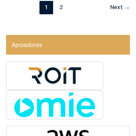
1
2
Next
→
Apoiadores