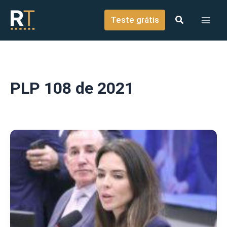
o
Ir para o conteúdo
conteúdo
Teste grátis
PLP 108 de 2021