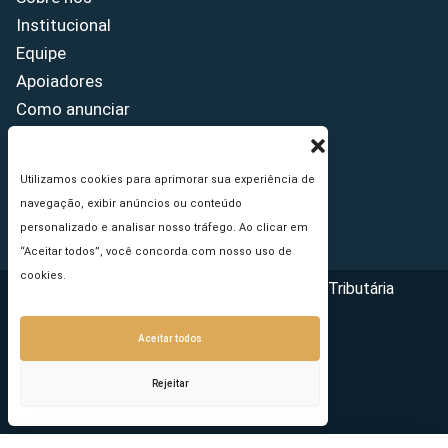
Institucional
Equipe
Apoiadores
Como anunciar
Fale conosco
Termos de uso
Utilizamos cookies para aprimorar sua experiência de
Política de privacidade
navegação, exibir anúncios ou conteúdo
Princípios Editoriais
personalizado e analisar nosso tráfego. Ao clicar em
“Aceitar todos”, você concorda com nosso uso de
cookies.
Copyright © 2026 - Portal da Reforma Tributária
Aceitar todos
Rejeitar
Seu e-mail