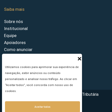
Saiba mais
Sobre nós
Institucional
Equipe
Apoiadores
Como anunciar
Fale conosco
Termos de uso
Utilizamos cookies para aprimorar sua experiência de
Política de privacidade
navegação, exibir anúncios ou conteúdo
Princípios Editoriais
personalizado e analisar nosso tráfego. Ao clicar em
“Aceitar todos”, você concorda com nosso uso de
cookies.
Copyright © 2026 - Portal da Reforma Tributária
Aceitar todos