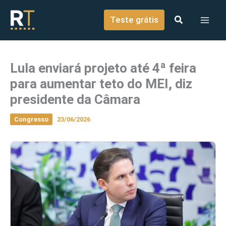
o
Ir para o conteúdo
conteúdo
Teste grátis
Lula enviará projeto até 4ª feira
para aumentar teto do MEI, diz
presidente da Câmara
Congresso
23/06/2026