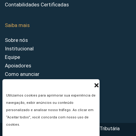
Contabilidades Certificadas
Saiba mais
Sobre nós
Institucional
Equipe
Apoiadores
Como anunciar
Fale conosco
Termos de uso
Utilizamos cookies para aprimorar sua experiência de
Política de privacidade
navegação, exibir anúncios ou conteúdo
Princípios Editoriais
personalizado e analisar nosso tráfego. Ao clicar em
“Aceitar todos”, você concorda com nosso uso de
cookies.
Copyright © 2026 - Portal da Reforma Tributária