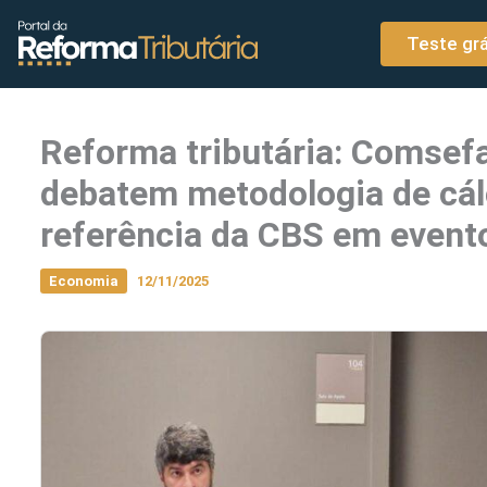
o
Ir para o conteúdo
conteúdo
Teste grá
Reforma tributária: Comsef
debatem metodologia de cálc
referência da CBS em event
Economia
12/11/2025