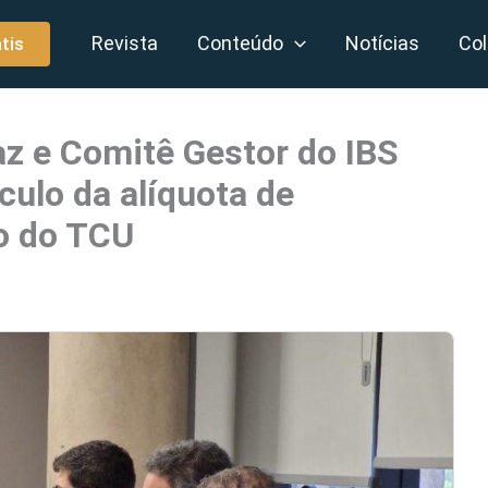
Revista
Conteúdo
Notícias
Col
tis
az e Comitê Gestor do IBS
ulo da alíquota de
o do TCU