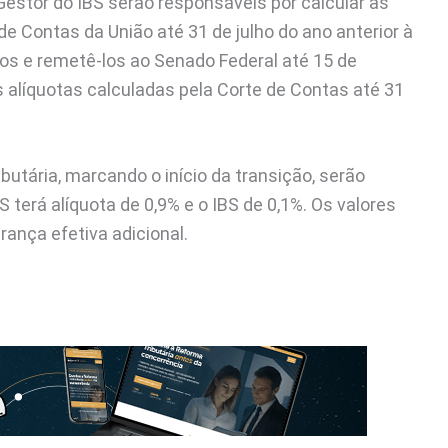
 Gestor do IBS serão responsáveis por calcular as
 de Contas da União até 31 de julho do ano anterior à
ulos e remetê-los ao Senado Federal até 15 de
as alíquotas calculadas pela Corte de Contas até 31
butária, marcando o início da transição, serão
 terá alíquota de 0,9% e o IBS de 0,1%. Os valores
ança efetiva adicional.