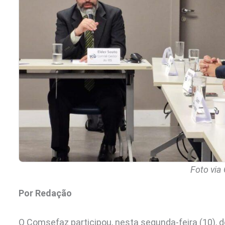
Foto via
Por Redação
O Comsefaz participou, nesta segunda-feira (10), d